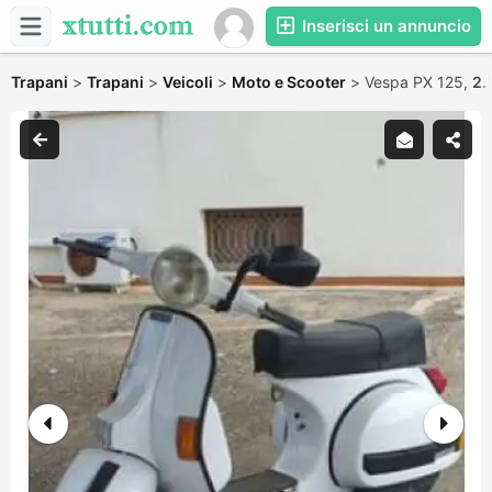
Inserisci un annuncio
Trapani
>
Trapani
>
Veicoli
>
Moto e Scooter
>
Vespa PX 125,
2.