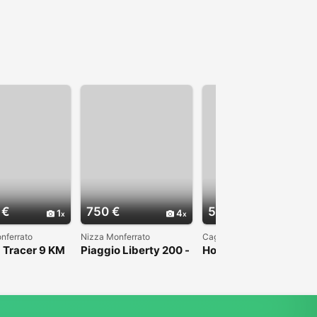
 €
750 €
5.000 €
1
4
3
nferrato
Nizza Monferrato
Cagliari
 Tracer 9 KM
Piaggio Liberty 200 -
Honda Sh 350 Sport
024
2007