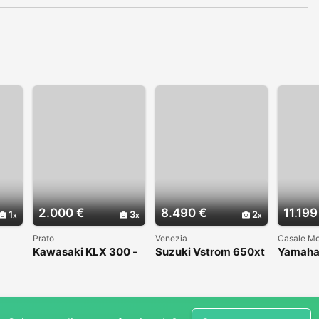
2.000 €
8.490 €
11.199
1
3
2
Prato
Venezia
Casale Mo
Kawasaki KLX 300 -
Suzuki Vstrom 650xt
Yamaha
1998
2024 prezzo
ZERO 2
promozionale