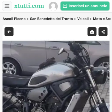
Inserisci un annuncio
Ascoli Piceno
>
San Benedetto del Tronto
>
Veicoli
>
Moto e Sco