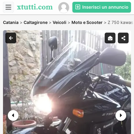
Inserisci un annuncio
Catania
>
Caltagirone
>
Veicoli
>
Moto e Scooter
>
Z 750 kawas