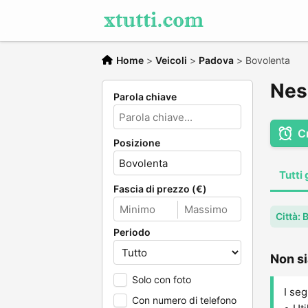
Home
>
Veicoli
>
Padova
>
Bovolenta
Nes
Parola chiave
C
Posizione
Tutti 
Fascia di prezzo (€)
Città:
Periodo
Non si
Solo con foto
I seg
Con numero di telefono