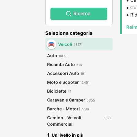
Uti
Con
Ricerca
Rid
Reim
Seleziona categoria
Veicoli
46171
Auto
18695
Ricambi Auto
216
Accessori Auto
19
Moto e Scooter
13491
Biciclette
41
Caravan e Camper
5355
Barche - Motori
7788
Camion - Veicoli
568
Commerciali
Un livello in più