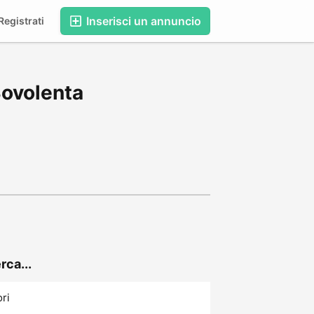
Inserisci un annuncio
egistrati
Bovolenta
rca...
ori