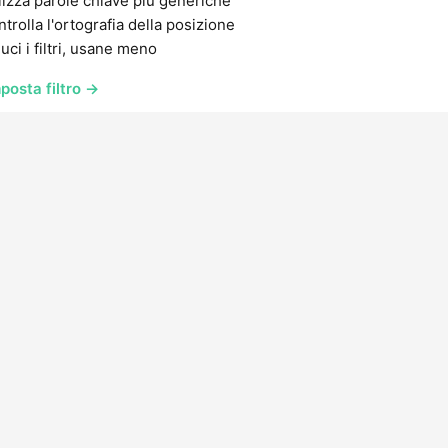
lizza parole chiave più generiche
trolla l'ortografia della posizione
uci i filtri, usane meno
posta filtro →