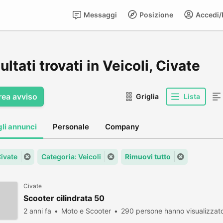
Messaggi
Posizione
Accedi/R
sultati trovati in Veicoli, Civate
rea avviso
Griglia
Lista
gli annunci
Personale
Company
Civate
Categoria: Veicoli
Rimuovi tutto
Civate
Scooter cilindrata 50
2 anni fa
Moto e Scooter
290 persone hanno visualizzat