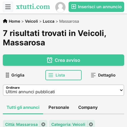
Inserisci un annuncio
Home
>
Veicoli
>
Lucca
>
Massarosa
7 risultati trovati in Veicoli,
Massarosa
Crea avviso
Griglia
Lista
Dettaglio
Ordinare
Tutti gli annunci
Personale
Company
Città: Massarosa
Categoria: Veicoli