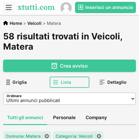
Inserisci un annuncio
Home
>
Veicoli
>
Matera
58 risultati trovati in Veicoli,
Matera
Crea avviso
Griglia
Lista
Dettaglio
Ordinare
Tutti gli annunci
Personale
Company
Comune: Matera
Categoria: Veicoli