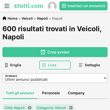
Inserisci un annuncio
Home
>
Veicoli
>
Napoli
>
Napoli
600 risultati trovati in Veicoli,
Napoli
Crea avviso
Griglia
Lista
Dettaglio
Ordinare
Tutti gli annunci
Personale
Company
Città: Napoli
Categoria: Veicoli