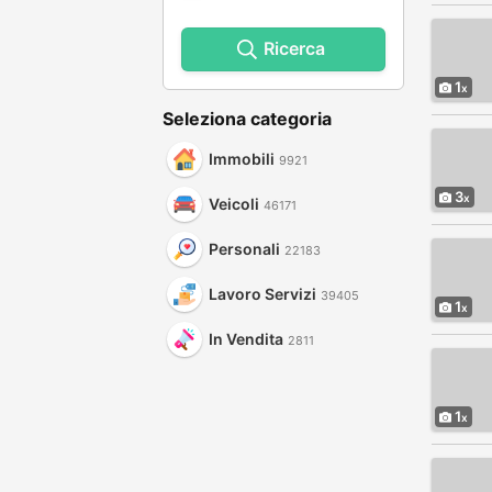
Ricerca
1
Seleziona categoria
Immobili
9921
3
Veicoli
46171
Personali
22183
Lavoro Servizi
39405
1
In Vendita
2811
1