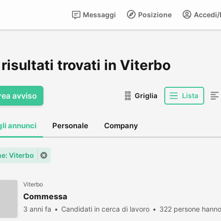
Messaggi
Posizione
Accedi/R
risultati trovati in Viterbo
rea avviso
Griglia
Lista
gli annunci
Personale
Company
: Viterbo
Viterbo
Commessa
3 anni fa
Candidati in cerca di lavoro
322 persone hanno 