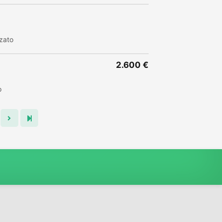
zato
2.600 €
o