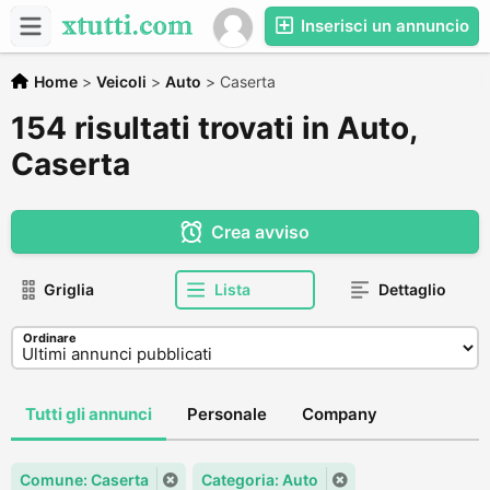
Inserisci un annuncio
Home
>
Veicoli
>
Auto
>
Caserta
154 risultati trovati in Auto,
Caserta
Crea avviso
Griglia
Lista
Dettaglio
Ordinare
Tutti gli annunci
Personale
Company
Comune: Caserta
Categoria: Auto