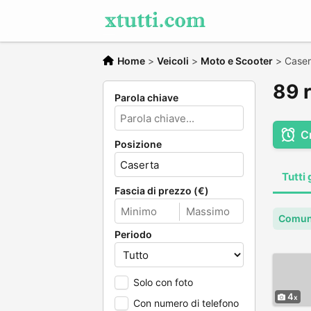
Home
>
Veicoli
>
Moto e Scooter
>
Caser
89 r
Parola chiave
C
Posizione
Tutti 
Fascia di prezzo (€)
Comun
Periodo
Solo con foto
4
Con numero di telefono