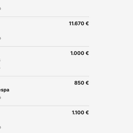
o
11.670 €
o
1.000 €
8
o
850 €
vespa
o
1.100 €
o