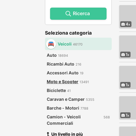
Ricerca
4
Seleziona categoria
Veicoli
46170
1
Auto
18694
Ricambi Auto
216
Accessori Auto
19
Moto e Scooter
13491
1
Biciclette
41
Caravan e Camper
5355
Barche - Motori
7788
1
Camion - Veicoli
568
Commerciali
Un livello in più