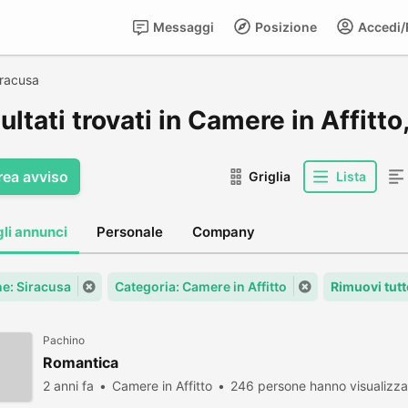
Messaggi
Posizione
Accedi/R
iracusa
sultati trovati in Camere in Affitt
rea avviso
Griglia
Lista
gli annunci
Personale
Company
: Siracusa
Categoria: Camere in Affitto
Rimuovi tutt
Pachino
Romantica
2 anni fa
Camere in Affitto
246 persone hanno visualizza