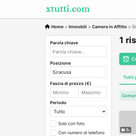
Home
>
Immobili
>
Camere in Affitto
>
S
1 ri
Parola chiave
C
Posizione
Tutti 
Fascia di prezzo (€)
Comune
Periodo
Solo con foto
3
Con numero di telefono