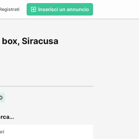
Inserisci un annuncio
egistrati
 box, Siracusa
rca...
ori