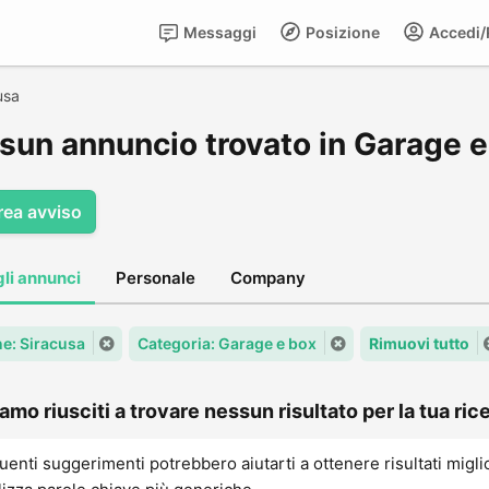
Messaggi
Posizione
Accedi/R
usa
sun annuncio trovato in Garage e
rea avviso
gli annunci
Personale
Company
: Siracusa
Categoria: Garage e box
Rimuovi tutto
amo riusciti a trovare nessun risultato per la tua rice
uenti suggerimenti potrebbero aiutarti a ottenere risultati migli