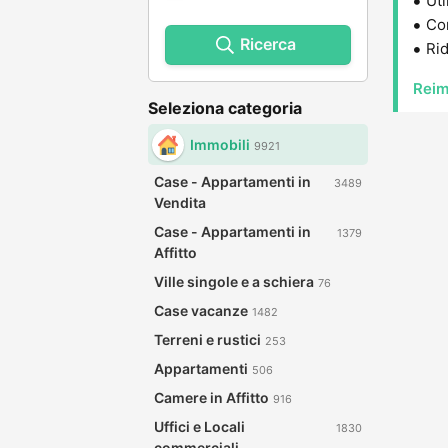
Uti
Con
Ricerca
Rid
Reim
Seleziona categoria
Immobili
9921
Case - Appartamenti in
3489
Vendita
Case - Appartamenti in
1379
Affitto
Ville singole e a schiera
76
Case vacanze
1482
Terreni e rustici
253
Appartamenti
506
Camere in Affitto
916
Uffici e Locali
1830
commerciali