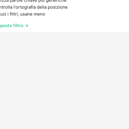
lizza parole chiave più generiche
trolla l'ortografia della posizione
uci i filtri, usane meno
posta filtro →