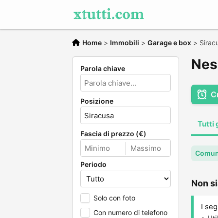
Home
>
Immobili
>
Garage e box
>
Sirac
Nes
Parola chiave
C
Posizione
Tutti 
Fascia di prezzo (€)
Comune
Periodo
Non si
Solo con foto
I seg
Con numero di telefono