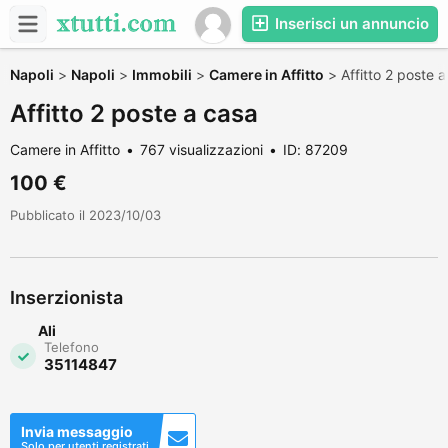
Inserisci un annuncio
Napoli
>
Napoli
>
Immobili
>
Camere in Affitto
>
Affitto 2 poste 
Affitto 2 poste a casa
Camere in Affitto
767 visualizzazioni
ID: 87209
100 €
Pubblicato il 2023/10/03
Inserzionista
Ali
Telefono
35114847
Invia messaggio
Solo per utenti registrati