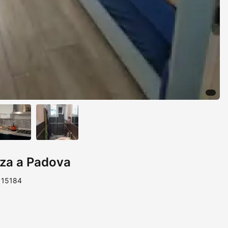
zza a Padova
 115184