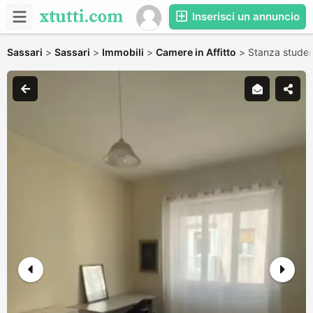
Inserisci un annuncio
Sassari
>
Sassari
>
Immobili
>
Camere in Affitto
>
Stanza studen