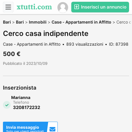
Inserisci un annuncio
Bari
>
Bari
>
Immobili
>
Case - Appartamenti in Affitto
>
Cerco c
Cerco casa indipendente
Case - Appartamenti in Affitto
893 visualizzazioni
ID: 87398
500 €
Pubblicato il 2023/10/09
Inserzionista
Marianna
Telefono
3208172232
Invia messaggio
Solo per utenti registrati