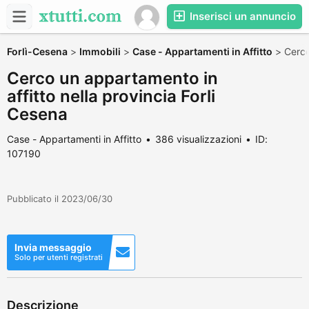
Inserisci un annuncio
Forlì-Cesena
>
Immobili
>
Case - Appartamenti in Affitto
>
Cerco
Cerco un appartamento in
affitto nella provincia Forli
Cesena
Case - Appartamenti in Affitto
386 visualizzazioni
ID:
107190
Pubblicato il 2023/06/30
Invia messaggio
Solo per utenti registrati
Descrizione