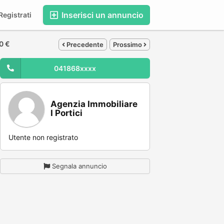
Inserisci un annuncio
egistrati
0 €
Precedente
Prossimo
041868xxxx
Agenzia Immobiliare
I Portici
Utente non registrato
Segnala annuncio