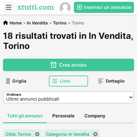
Inserisci un annuncio
Home
>
In Vendita
>
Torino
>
Torino
18 risultati trovati in In Vendita,
Torino
Crea avviso
Griglia
Lista
Dettaglio
Ordinare
Tutti gli annunci
Personale
Company
Città: Torino
Categoria: In Vendita