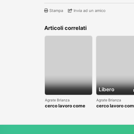
Stampa
Invia ad un amico
Articoli correlati
Libero
Agrate Brianza
Agrate Brianza
cerco lavoro come
cerco lavoro co
fattorino
commesso addet
reparti