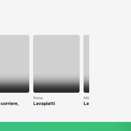
Roma
Milano
 corriere,
Lavapiatti
Lavoro come pulizie
anche magazzino