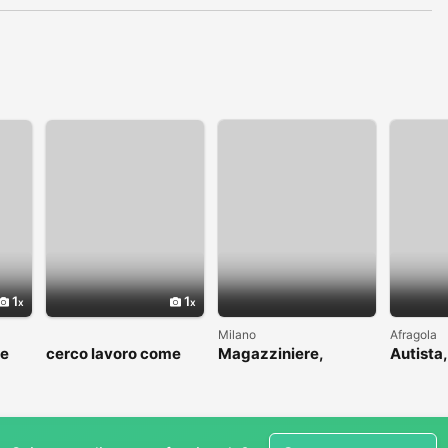
1
1
Milano
Afragola
me
cerco lavoro come
Magazziniere,
Autista,
to
fattorino
muratore, idraulico,
driver
ins.pannelli