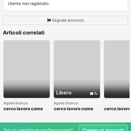
Utente non registrato
Segnala annuncio
Articoli correlati
Libero
1
Agrate Brianza
Agrate Brianza
cerco lavoro come
cerco lavoro come
cerco lavor
fattorino
commesso addetto
fattorino
reparti
Sei un venditore professionale?
Creare un account