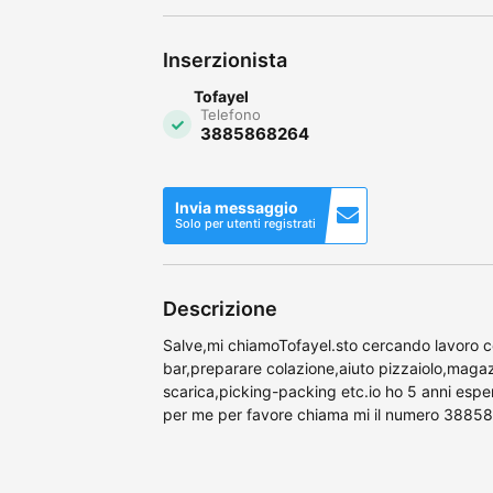
Inserzionista
Tofayel
Telefono
3885868264
Invia messaggio
Solo per utenti registrati
Descrizione
Salve,mi chiamoTofayel.sto cercando lavoro co
bar,preparare colazione,aiuto pizzaiolo,magaz
scarica,picking-packing etc.io ho 5 anni esper
per me per favore chiama mi il numero 38858