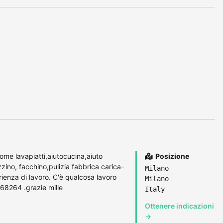
me lavapiatti,aiutocucina,aiuto
Posizione
zino, facchino,pulizia fabbrica carica-
Milano
ienza di lavoro. C'è qualcosa lavoro
Milano
68264 .grazie mille
Italy
Ottenere indicazioni
→