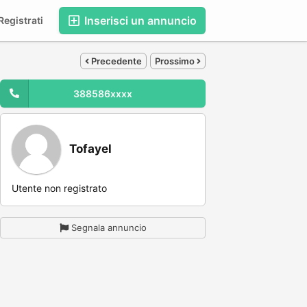
Inserisci un annuncio
egistrati
Precedente
Prossimo
388586xxxx
Tofayel
Utente non registrato
Segnala annuncio