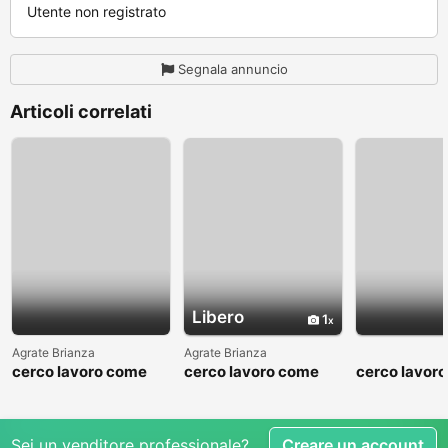
Utente non registrato
Segnala annuncio
Articoli correlati
Libero
1
Agrate Brianza
Agrate Brianza
cerco lavoro come
cerco lavoro come
cerco lavor
fattorino
commesso addetto
fattorino
reparti
Sei un venditore professionale?
Creare un account