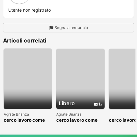
Utente non registrato
Segnala annuncio
Articoli correlati
Libero
1
Agrate Brianza
Agrate Brianza
cerco lavoro come
cerco lavoro come
cerco lavor
fattorino
commesso addetto
fattorino
reparti