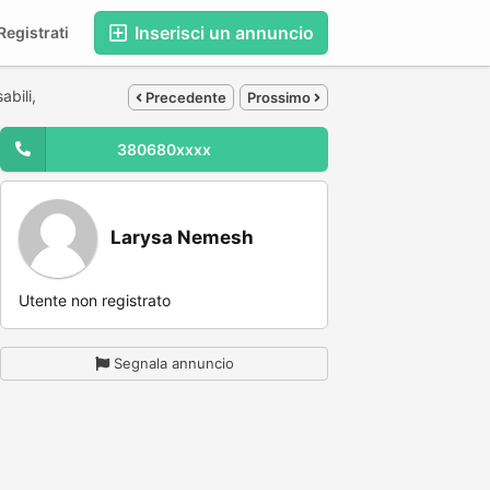
Inserisci un annuncio
egistrati
abili,
Precedente
Prossimo
380680xxxx
Larysa Nemesh
Utente non registrato
Segnala annuncio