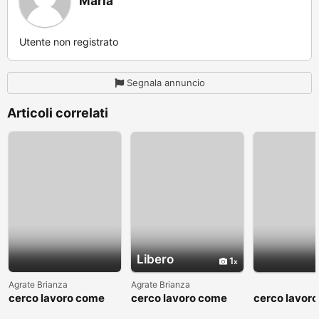
Maria
Utente non registrato
Segnala annuncio
Articoli correlati
Libero
1
Agrate Brianza
Agrate Brianza
cerco lavoro come
cerco lavoro come
cerco lavor
fattorino
commesso addetto
fattorino