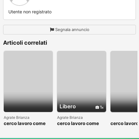
Utente non registrato
Segnala annuncio
Articoli correlati
Libero
1
Agrate Brianza
Agrate Brianza
cerco lavoro come
cerco lavoro come
cerco lavor
fattorino
commesso addetto
fattorino
reparti