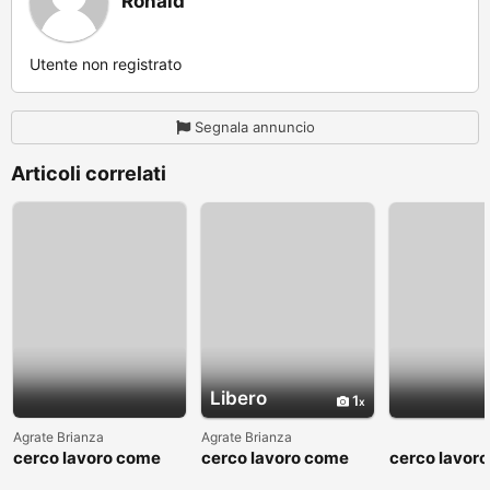
Ronald
Utente non registrato
Segnala annuncio
Articoli correlati
Libero
1
Agrate Brianza
Agrate Brianza
cerco lavoro come
cerco lavoro come
cerco lavor
fattorino
commesso addetto
fattorino