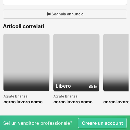
Segnala annuncio
Articoli correlati
Libero
1
Agrate Brianza
Agrate Brianza
cerco lavoro come
cerco lavoro come
cerco lavor
fattorino
commesso addetto
fattorino
reparti
Sei un venditore professionale?
Creare un account