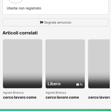
Utente non registrato
Segnala annuncio
Articoli correlati
Libero
1
Agrate Brianza
Agrate Brianza
cerco lavoro come
cerco lavoro come
cerco lavor
fattorino
commesso addetto
fattorino
reparti