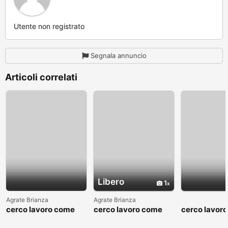
Utente non registrato
Segnala annuncio
Articoli correlati
Libero
1
Agrate Brianza
Agrate Brianza
cerco lavoro come
cerco lavoro come
cerco lavor
fattorino
commesso addetto
fattorino
reparti