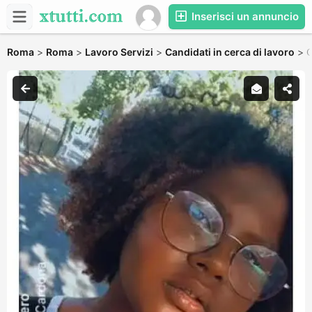
Inserisci un annuncio
Roma
>
Roma
>
Lavoro Servizi
>
Candidati in cerca di lavoro
>
C