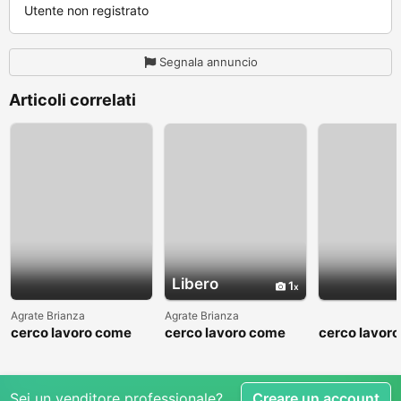
Utente non registrato
Segnala annuncio
Articoli correlati
Libero
1
Agrate Brianza
Agrate Brianza
cerco lavoro come
cerco lavoro come
cerco lavor
fattorino
commesso addetto
fattorino
reparti
Sei un venditore professionale?
Creare un account