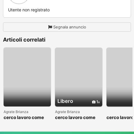
Utente non registrato
Segnala annuncio
Articoli correlati
Libero
1
Agrate Brianza
Agrate Brianza
cerco lavoro come
cerco lavoro come
cerco lavor
fattorino
commesso addetto
fattorino
reparti