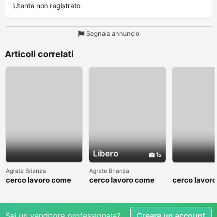
Utente non registrato
Segnala annuncio
Articoli correlati
Libero
1
Agrate Brianza
Agrate Brianza
cerco lavoro come
cerco lavoro come
cerco lavor
fattorino
commesso addetto
fattorino
reparti
Sei un venditore professionale?
Creare un account