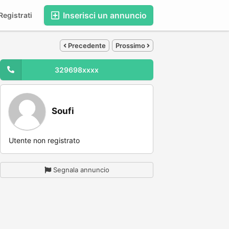
Inserisci un annuncio
egistrati
Precedente
Prossimo
329698xxxx
Soufi
Utente non registrato
Segnala annuncio