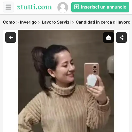
Inserisci un annuncio
Como
>
Inverigo
>
Lavoro Servizi
>
Candidati in cerca di lavoro