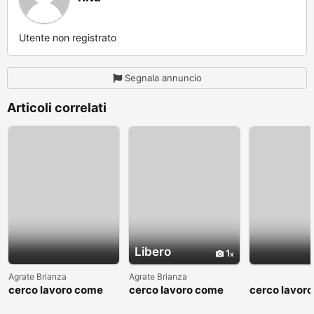
Utente non registrato
Segnala annuncio
Articoli correlati
Libero
1
Agrate Brianza
Agrate Brianza
cerco lavoro come
cerco lavoro come
cerco lavor
fattorino
commesso addetto
fattorino
reparti