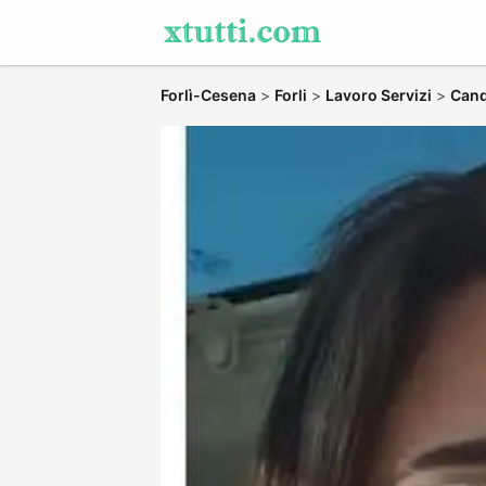
Forlì-Cesena
>
Forli
>
Lavoro Servizi
>
Cand