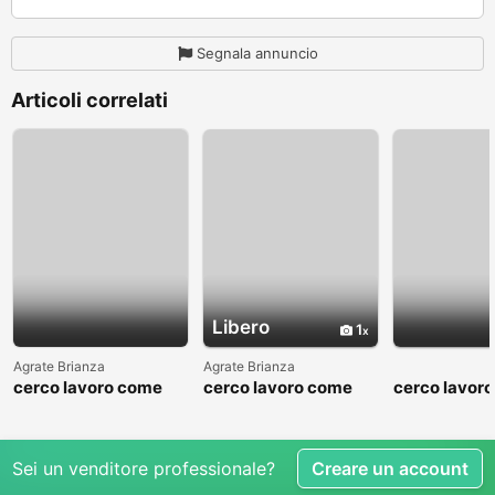
Segnala annuncio
Articoli correlati
Libero
1
Agrate Brianza
Agrate Brianza
cerco lavoro come
cerco lavoro come
cerco lavor
fattorino
commesso addetto
fattorino
reparti
Sei un venditore professionale?
Creare un account