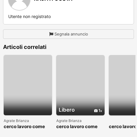
Utente non registrato
Segnala annuncio
Articoli correlati
Libero
1
Agrate Brianza
Agrate Brianza
cerco lavoro come
cerco lavoro come
cerco lavor
fattorino
commesso addetto
fattorino
reparti