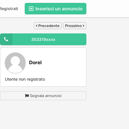
Inserisci un annuncio
egistrati
Precedente
Prossimo
353319xxxx
Dorel
Utente non registrato
Segnala annuncio