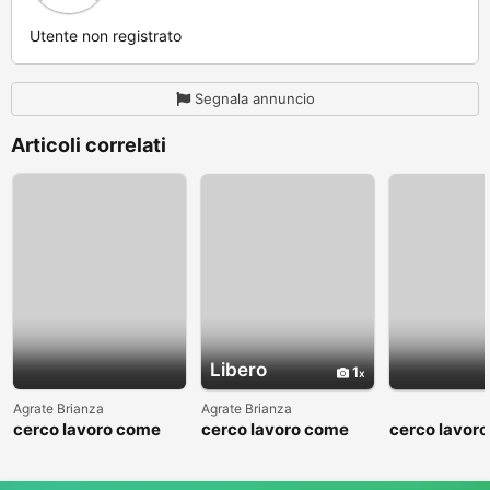
Utente non registrato
Segnala annuncio
Articoli correlati
Libero
1
Agrate Brianza
Agrate Brianza
cerco lavoro come
cerco lavoro come
cerco lavor
fattorino
commesso addetto
fattorino
reparti