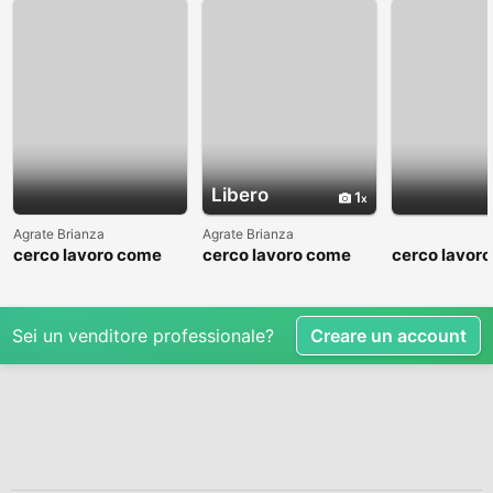
Libero
1
Agrate Brianza
Agrate Brianza
cerco lavoro come
cerco lavoro come
cerco lavor
fattorino
commesso addetto
fattorino
reparti
Sei un venditore professionale?
Creare un account