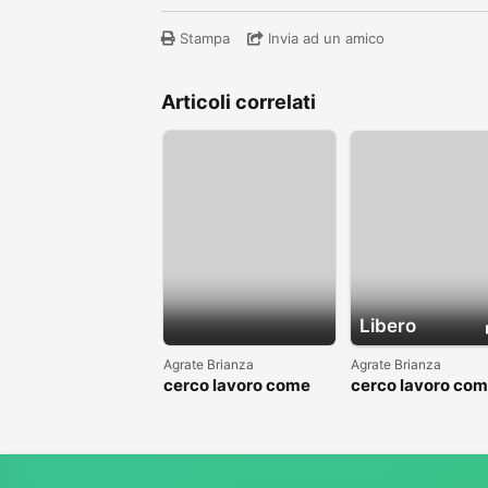
Stampa
Invia ad un amico
Articoli correlati
Libero
Agrate Brianza
Agrate Brianza
cerco lavoro come
cerco lavoro co
fattorino
commesso addet
reparti