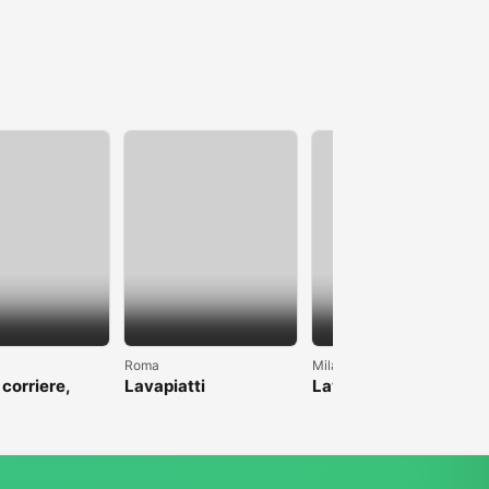
Roma
Milano
 corriere,
Lavapiatti
Lavoro come pulizie
anche magazzino