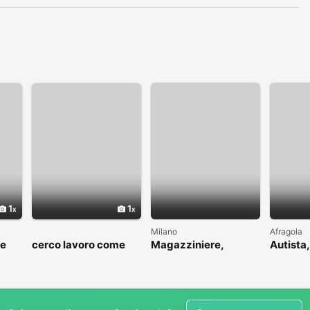
1
1
Milano
Afragola
me
cerco lavoro come
Magazziniere,
Autista,
to
fattorino
muratore, idraulico,
driver
ins.pannelli