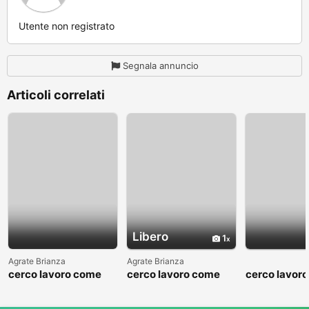
Utente non registrato
Segnala annuncio
Articoli correlati
Libero
1
Agrate Brianza
Agrate Brianza
cerco lavoro come
cerco lavoro come
cerco lavor
fattorino
commesso addetto
fattorino
reparti