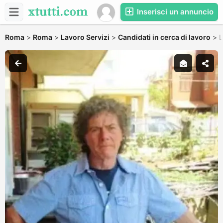
Inserisci un annuncio
Roma
>
Roma
>
Lavoro Servizi
>
Candidati in cerca di lavoro
>
L