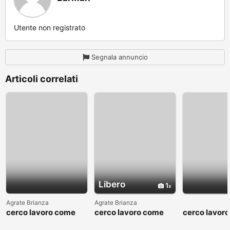
Utente non registrato
Segnala annuncio
Articoli correlati
Libero
1
Agrate Brianza
Agrate Brianza
cerco lavoro come
cerco lavoro come
cerco lavor
fattorino
commesso addetto
fattorino
reparti