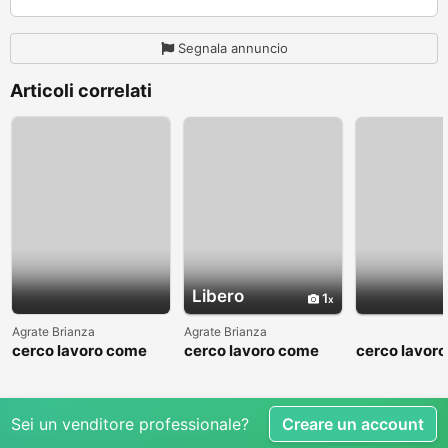
Segnala annuncio
Articoli correlati
Libero
1
Agrate Brianza
Agrate Brianza
cerco lavoro come
cerco lavoro come
cerco lavor
fattorino
commesso addetto
fattorino
reparti
Sei un venditore professionale?
Creare un account