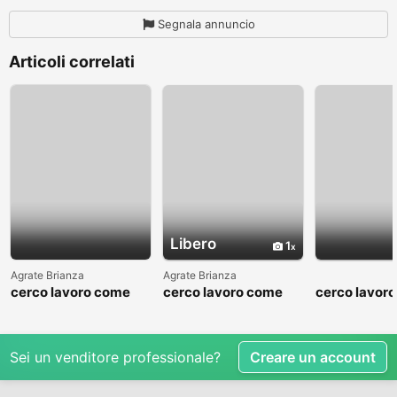
Segnala annuncio
Articoli correlati
Libero
1
Agrate Brianza
Agrate Brianza
cerco lavoro come
cerco lavoro come
cerco lavor
fattorino
commesso addetto
fattorino
reparti
Sei un venditore professionale?
Creare un account